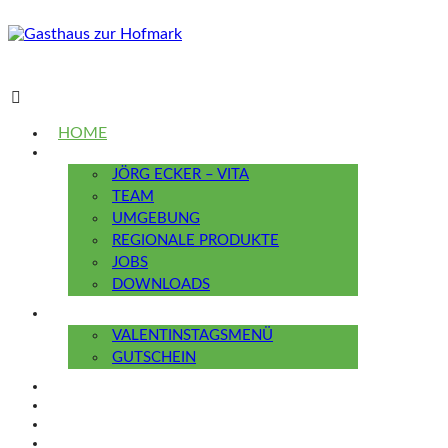
HOME
ÜBER UNS
JÖRG ECKER – VITA
TEAM
UMGEBUNG
REGIONALE PRODUKTE
JOBS
DOWNLOADS
GASTHAUS
VALENTINSTAGSMENÜ
GUTSCHEIN
TERMINE & EVENTS
KOCHSCHULE
NEWS
KONTAKT