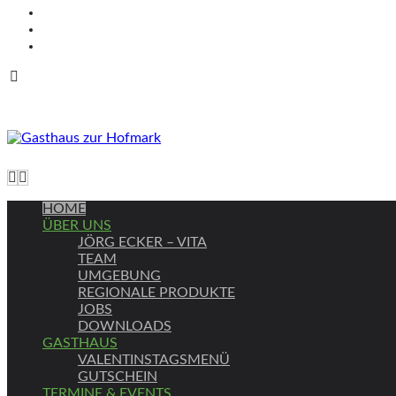
DSGVO
IMPRESSUM
COOKIE-RICHTLINIE (EU)
HOME
ÜBER UNS
JÖRG ECKER – VITA
TEAM
UMGEBUNG
REGIONALE PRODUKTE
JOBS
DOWNLOADS
GASTHAUS
VALENTINSTAGSMENÜ
GUTSCHEIN
TERMINE & EVENTS