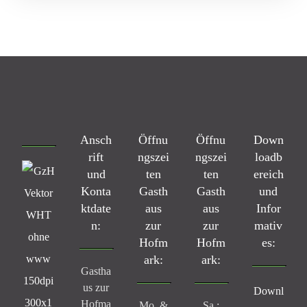
Ansch
Öffnu
Öffnu
Down
rift
ngszei
ngszei
loadb
und
ten
ten
ereich
Konta
Gasth
Gasth
und
ktdate
aus
aus
Infor
n:
zur
zur
mativ
Hofm
Hofm
es:
ark:
ark:
Gastha
us zur
Downl
Hofma
Mo. &
Sa.: