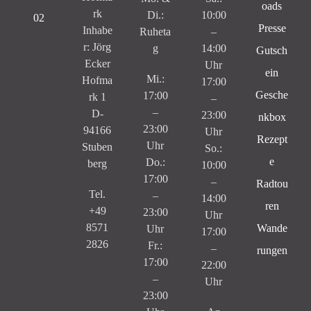
oads
rk
Di.:
10:00
Presse
Inhabe
Ruheta
–
r: Jörg
g
14:00
Gutsch
Ecker
Uhr
ein
Mi.:
Hofma
17:00
Gesche
17:00
rk 1
–
–
D-
23:00
nkbox
23:00
94166
Uhr
Rezept
Uhr
Stuben
So.:
e
Do.:
berg
10:00
17:00
–
Radtou
Tel.
–
14:00
ren
+49
23:00
Uhr
8571
Wande
Uhr
17:00
2826
Fr.:
–
rungen
17:00
22:00
–
Uhr
23:00