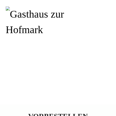
HOME
ÜBER UNS
GASTHAUS
TERMINE &
EVENTS
KOCHSCHULE
NEWS
KONTAKT
DSGVO
IMPRESSUM
COOKIE-
RICHTLINIE (EU)