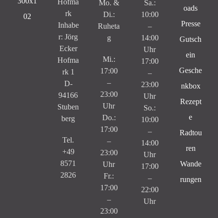
Hofma
Mo. &
Sa.:
oads
rk
Di.:
10:00
Presse
Inhabe
Ruheta
–
r: Jörg
g
14:00
Gutsch
Ecker
Uhr
ein
Mi.:
Hofma
17:00
Gesche
17:00
rk 1
–
–
D-
23:00
nkbox
23:00
94166
Uhr
Rezept
Uhr
Stuben
So.:
e
Do.:
berg
10:00
17:00
–
Radtou
Tel.
–
14:00
ren
+49
23:00
Uhr
8571
Wande
Uhr
17:00
2826
Fr.:
–
rungen
17:00
22:00
–
Uhr
23:00