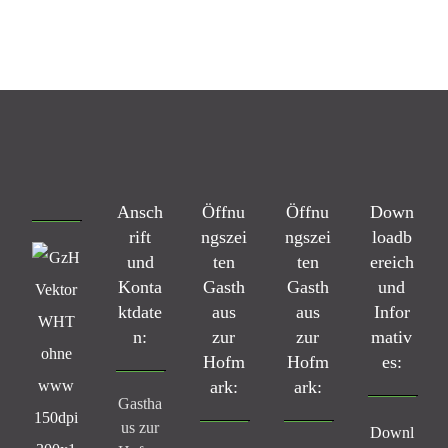
Ansch
Öffnu
Öffnu
Down
rift
ngszei
ngszei
loadb
und
ten
ten
ereich
Konta
Gasth
Gasth
und
ktdate
aus
aus
Infor
n:
zur
zur
mativ
Hofm
Hofm
es:
ark:
ark:
Gastha
us zur
Downl