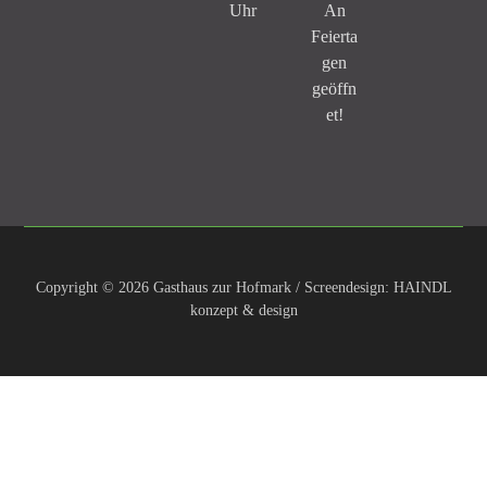
Uhr
An
Feierta
gen
geöffn
et!
Copyright © 2026 Gasthaus zur Hofmark / Screendesign: HAINDL
konzept & design
Clos
e this
modu