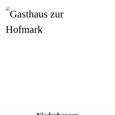
HOME
ÜBER UNS
GASTHAUS
TERMINE &
EVENTS
KOCHSCHULE
NEWS
KONTAKT
DSGVO
IMPRESSUM
COOKIE-
RICHTLINIE (EU)