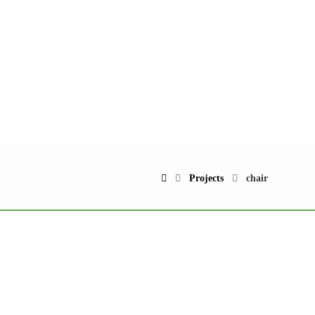
NEWS
KONTAKT
DSGVO
IMPRESSUM
Projects
chair